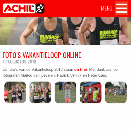
MENU
Atletiekvereniging Achil
Achil
Home
OVER ACHIL
'87 Hilvarenbeek
op
Facebook
WEDSTRIJDEN
FOTO’S VAKANTIELOOP ONLINE
TILBURG TEN MILES CHALLENGE
19 AUGUSTUS 2018
TRAININGEN
De foto’s van de Vakantieloop 2018 staan
on-line
. Met dank aan de
fotografen Marlou van Oevelen, Patrick Vennix en Peter Cars.
AANMELDEN
CONTACT