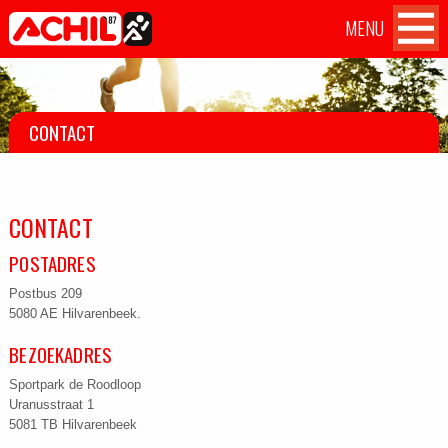
MENU
Atletiekvereniging Achil
Achil
Home
OVER ACHIL
'87 Hilvarenbeek
op
Facebook
WEDSTRIJDEN
CONTACT
TILBURG TEN MILES CHALLENGE
CONTACT
TRAININGEN
POSTADRES
AANMELDEN
Postbus 209
5080 AE Hilvarenbeek.
CONTACT
BEZOEKADRES
Sportpark de Roodloop
Uranusstraat 1
5081 TB Hilvarenbeek