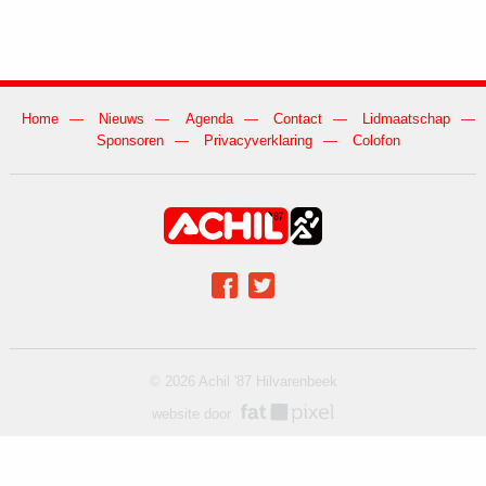
Home
Nieuws
Agenda
Contact
Lidmaatschap
Sponsoren
Privacyverklaring
Colofon
Achil op social media
Facebook
Twitter
© 2026 Achil '87 Hilvarenbeek
website door
fat pixel