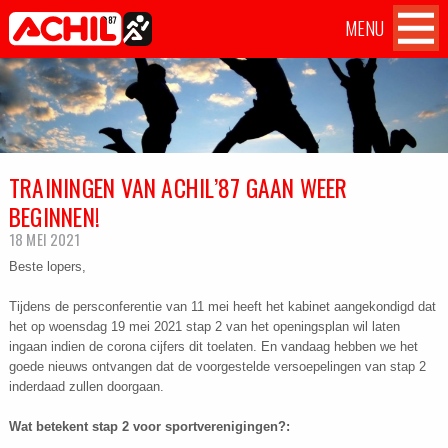
MENU
Atletiekvereniging Achil
Achil
Home
OVER ACHIL
'87 Hilvarenbeek
op
Facebook
WEDSTRIJDEN
TRAININGEN VAN ACHIL’87 GAAN WEER
TILBURG TEN MILES CHALLENGE
BEGINNEN!
TRAININGEN
18 MEI 2021
Beste lopers,
AANMELDEN
Tijdens de persconferentie van 11 mei heeft het kabinet aangekondigd dat
het op woensdag 19 mei 2021 stap 2 van het openingsplan wil laten
CONTACT
ingaan indien de corona cijfers dit toelaten. En vandaag hebben we het
goede nieuws ontvangen dat de voorgestelde versoepelingen van stap 2
inderdaad zullen doorgaan.
Wat betekent stap 2 voor sportverenigingen?: