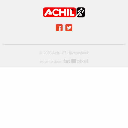
Achil op social media
Facebook
Twitter
© 2026 Achil '87 Hilvarenbeek
website door
fat pixel