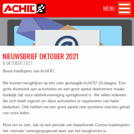
MENU
Atletiekvereniging Achil
Achil
Home
OVER ACHIL
'87 Hilvarenbeek
op
Facebook
WEDSTRIJDEN
NIEUWSBRIEF OKTOBER 2021
TILBURG TEN MILES CHALLENGE
8 OKTOBER 2021
TRAININGEN
Beste hardlopers van Achil’87,
We kunnen terugkijken op een zeer geslaagde Achil’87 10-daagse. Een
AANMELDEN
grote diversiteit aan activiteiten en een groot aantal deelnemers maakt
duidelijk dat onze atletiekvereniging springlevend is. We willen iedereen
die zich heeft ingezet om deze activiteiten te organiseren van harte
CONTACT
bedanken. Ook hebben we een groot aantal zeer positieve reacties gehad
van onze leden.
Mooi om te zien, dat na een periode van beperkende Corona maatregelen,
het ‘normale’ verenigingsgevoel weer aan het terugkomen is.