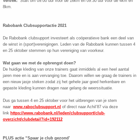
Vertrek:
Start om 09.00 uur voor de 16km en 09.30 uur voor de 4km en
8km.
Rabobank Clubsupportactie 2021
De Rabobank clubsupport investeert als coöperatieve bank een deel van
de winst in (sport)verenigingen. Leden van de Rabobank kunnen tussen 4
en 25 oktober stemmen op hun vereniging van voorkeur.
Wat gaan we met de opbrengst doen?
De huidige kleding van onze trainers gaat inmiddels al een heel aantal
jaren mee en is aan vervanging toe. Daarom willen we graag de trainers in
een nieuw jasje steken zodat zij het gehele jaar goed herkenbare en
gepaste kleding kunnen dragen naar gelang de weerssituatie.
Dus ga tussen 4 en 25 oktober voor het uitbrengen van je stem
naar
www.raboclubsupport.nl
of direct naar Achil’87 via deze
link
https://www.rabobank.nl/leden/clubsupport/club-
overzicht/clubdetail?id=192112
PLUS actie “Spaar je club gezond’