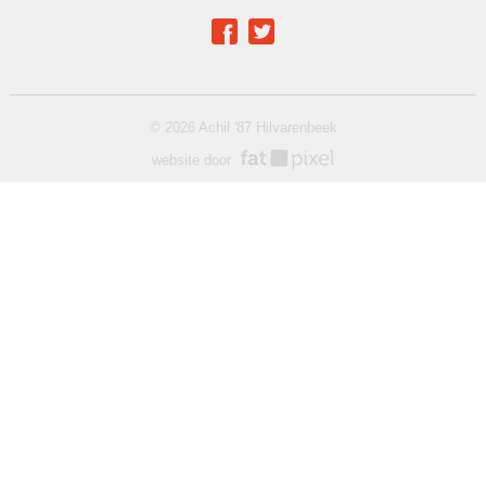
Achil op social media
Facebook
Twitter
© 2026 Achil '87 Hilvarenbeek
website door
fat pixel