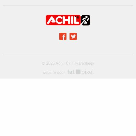
Achil op social media
Facebook
Twitter
© 2026 Achil '87 Hilvarenbeek
website door
fat pixel