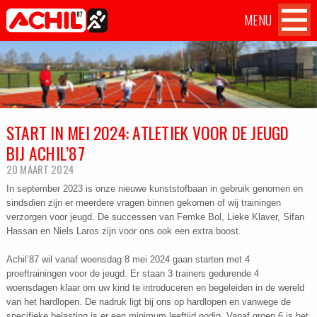
MENU
Atletiekvereniging Achil
Achil
Home
OVER ACHIL
'87 Hilvarenbeek
op
Facebook
WEDSTRIJDEN
START IN MEI 2024: ATLETIEK VOOR DE JEUGD
TILBURG TEN MILES CHALLENGE
BIJ ACHIL’87
TRAININGEN
20 MAART 2024
In september 2023 is onze nieuwe kunststofbaan in gebruik genomen en
sindsdien zijn er meerdere vragen binnen gekomen of wij trainingen
AANMELDEN
verzorgen voor jeugd. De successen van Femke Bol, Lieke Klaver, Sifan
Hassan en Niels Laros zijn voor ons ook een extra boost.
CONTACT
Achil’87 wil vanaf woensdag 8 mei 2024 gaan starten met 4
proeftrainingen voor de jeugd. Er staan 3 trainers gedurende 4
woensdagen klaar om uw kind te introduceren en
begeleiden in de wereld
van het hardlopen. De nadruk ligt bij ons op hardlopen en vanwege de
specifieke belasting is er een minimum leeftijd nodig. Vanaf groep 6 is het