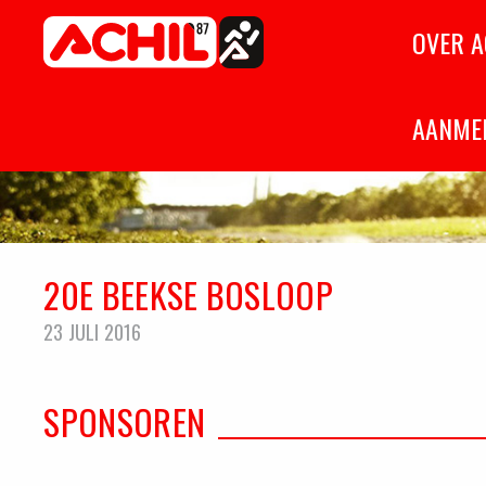
Home
OVER A
Atletiekvereniging Achil '87
Hilvarenbeek
AANME
20E BEEKSE BOSLOOP
23 JULI 2016
SPONSOREN