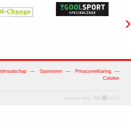
idmaatschap
Sponsoren
Privacyverklaring
Colofon
website door
fat pixel