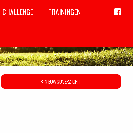
S CHALLENGE
TRAININGEN
Achil
op
Faceboo
NIEUWSOVERZICHT