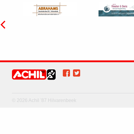
Facebook
Twitter
Achil op social
media
© 2026 Achil '87 Hilvarenbeek