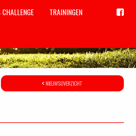
S CHALLENGE
TRAININGEN
Achil
op
Faceboo
NIEUWSOVERZICHT