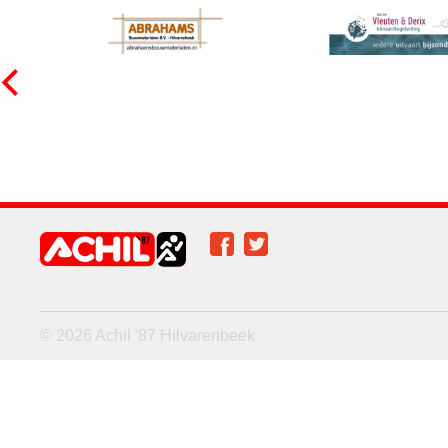
Facebook
Twitter
Achil op social
media
© 2026 Achil '87 Hilvarenbeek