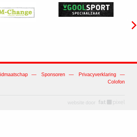
idmaatschap
Sponsoren
Privacyverklaring
Colofon
website door
fat pixel