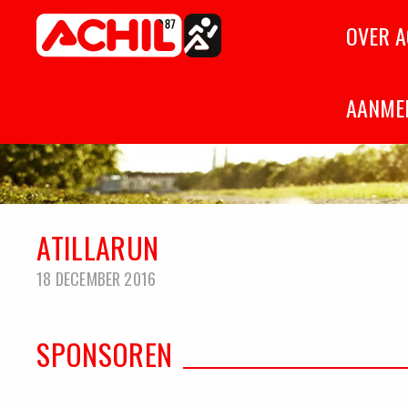
Home
OVER A
Atletiekvereniging Achil '87
Hilvarenbeek
AANME
ATILLARUN
18 DECEMBER 2016
SPONSOREN