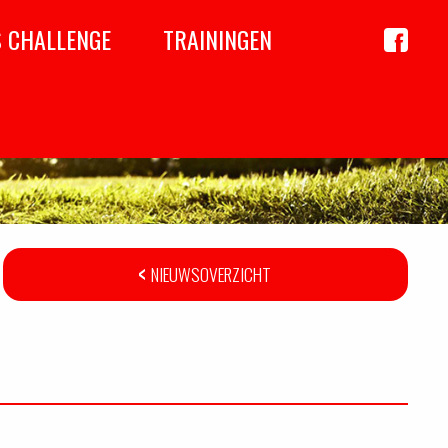
S CHALLENGE
TRAININGEN
Achil
op
Faceboo
NIEUWSOVERZICHT