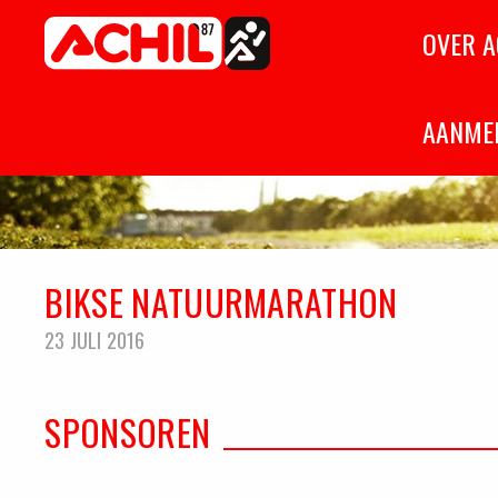
Home
OVER A
Atletiekvereniging Achil '87
Hilvarenbeek
AANME
BIKSE NATUURMARATHON
23 JULI 2016
SPONSOREN