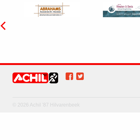
Facebook
Twitter
Achil op social
media
© 2026 Achil '87 Hilvarenbeek