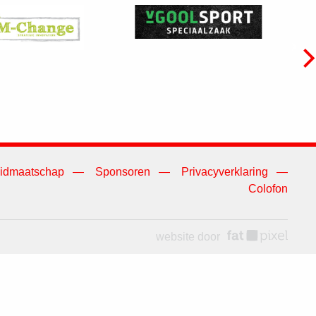
idmaatschap
Sponsoren
Privacyverklaring
Colofon
website door
fat pixel