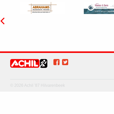
Facebook
Twitter
Achil op social
media
© 2026 Achil '87 Hilvarenbeek