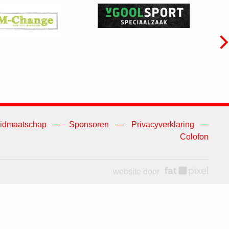
idmaatschap
Sponsoren
Privacyverklaring
Colofon
website door
fat pixel