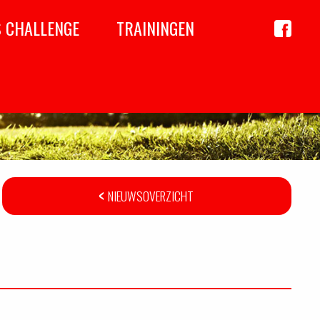
S CHALLENGE
TRAININGEN
Achil
op
Faceboo
NIEUWSOVERZICHT