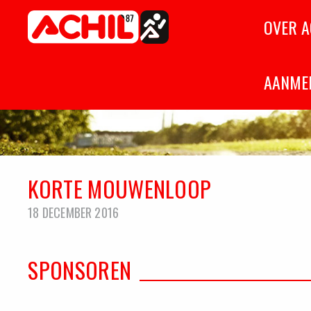
Home
OVER A
Atletiekvereniging Achil '87
Hilvarenbeek
AANME
KORTE MOUWENLOOP
18 DECEMBER 2016
SPONSOREN