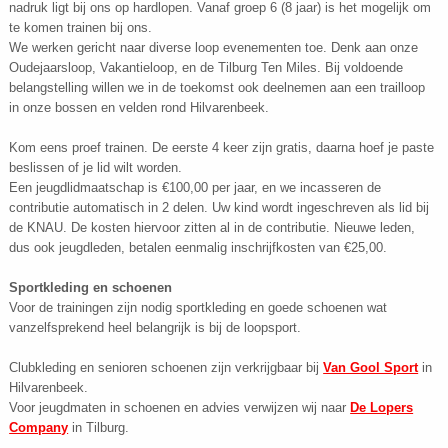
nadruk ligt bij ons op hardlopen. Vanaf groep 6 (8 jaar) is het mogelijk om
te komen trainen bij ons.
We werken gericht naar diverse loop evenementen toe. Denk aan onze
Oudejaarsloop, Vakantieloop, en de Tilburg Ten Miles. Bij voldoende
belangstelling willen we in de toekomst ook deelnemen aan een trailloop
in onze bossen en velden rond Hilvarenbeek.
Kom eens proef trainen. De eerste 4 keer zijn gratis, daarna hoef je paste
beslissen of je lid wilt worden.
Een jeugdlidmaatschap is €100,00 per jaar, en we incasseren de
contributie automatisch in 2 delen. Uw kind wordt ingeschreven als lid bij
de KNAU. De kosten hiervoor zitten al in de contributie. Nieuwe leden,
dus ook jeugdleden, betalen eenmalig inschrijfkosten van €25,00.
Sportkleding en schoenen
Voor de trainingen zijn nodig sportkleding en goede schoenen wat
vanzelfsprekend heel belangrijk is bij de loopsport.
Clubkleding en senioren schoenen zijn verkrijgbaar bij
Van Gool Sport
in
Hilvarenbeek.
Voor jeugdmaten in schoenen en advies verwijzen wij naar
De Lopers
Company
in Tilburg.