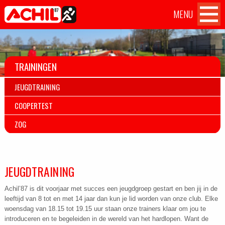
MENU
Atletiekvereniging Achil
Achil
Home
OVER ACHIL
'87 Hilvarenbeek
op
Facebook
WEDSTRIJDEN
TRAININGEN
JEUGDTRAINING
TILBURG TEN MILES CHALLENGE
COOPERTEST
TRAININGEN
ZOG
AANMELDEN
JEUGDTRAINING
CONTACT
Achil’87 is dit voorjaar met succes een jeugdgroep gestart en ben jij in de
leeftijd van 8 tot en met 14 jaar dan kun je lid worden van onze club. Elke
woensdag van 18.15 tot 19.15 uur staan onze trainers klaar om jou te
introduceren en te begeleiden in de wereld van het hardlopen. Want de