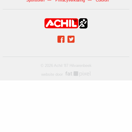
Sponsoren
Privacyverklaring
Colofon
Achil op social media
Facebook
Twitter
© 2026 Achil '87 Hilvarenbeek
website door
fat pixel