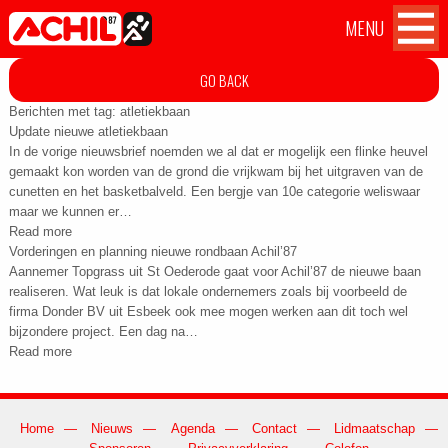
MENU
Atletiekvereniging Achil
Achil
Home
OVER ACHIL
GO BACK
'87 Hilvarenbeek
op
Facebook
Berichten met tag:
atletiekbaan
WEDSTRIJDEN
Update nieuwe atletiekbaan
In de vorige nieuwsbrief noemden we al dat er mogelijk een flinke heuvel
gemaakt kon worden van de grond die vrijkwam bij het uitgraven van de
TILBURG TEN MILES CHALLENGE
cunetten en het basketbalveld. Een bergje van 10e categorie weliswaar
maar we kunnen er…
Read more
TRAININGEN
Vorderingen en planning nieuwe rondbaan Achil’87
Aannemer Topgrass uit St Oederode gaat voor Achil’87 de nieuwe baan
AANMELDEN
realiseren. Wat leuk is dat lokale ondernemers zoals bij voorbeeld de
firma Donder BV uit Esbeek ook mee mogen werken aan dit toch wel
bijzondere project. Een dag na…
CONTACT
Read more
Home
Nieuws
Agenda
Contact
Lidmaatschap