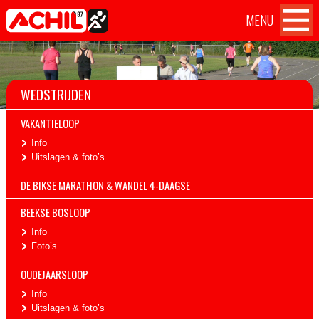
MENU
Atletiekvereniging Achil
Achil
Home
OVER ACHIL
'87 Hilvarenbeek
op
Facebook
WEDSTRIJDEN
WEDSTRIJDEN
VAKANTIELOOP
TILBURG TEN MILES CHALLENGE
Info
Uitslagen & foto’s
TRAININGEN
DE BIKSE MARATHON & WANDEL 4-DAAGSE
AANMELDEN
BEEKSE BOSLOOP
Info
CONTACT
Foto’s
OUDEJAARSLOOP
Info
Uitslagen & foto’s