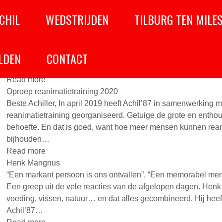
CHIL
WEDSTRIJDEN
TILBURG TEN MILE
ie
Zomerrooster trainingen
De komende vakantieperiode zal er volgens het zomerrooster
LDEN
CONTACT
zomerrooster geldt van 22 juli t/m 19 augustus en is als volg
19:30. Er wordt ter plekke gekeken naar het aantal mensen 
Read more
Oproep reanimatietraining 2020
Beste Achiller, In april 2019 heeft Achil’87 in samenwerking 
reanimatietraining georganiseerd. Getuige de grote en entho
behoefte. En dat is goed, want hoe meer mensen kunnen rea
bijhouden…
Read more
Henk Mangnus
“Een markant persoon is ons ontvallen”, “Een memorabel me
Een greep uit de vele reacties van de afgelopen dagen. Hen
voeding, vissen, natuur… en dat alles gecombineerd. Hij he
Achil’87…