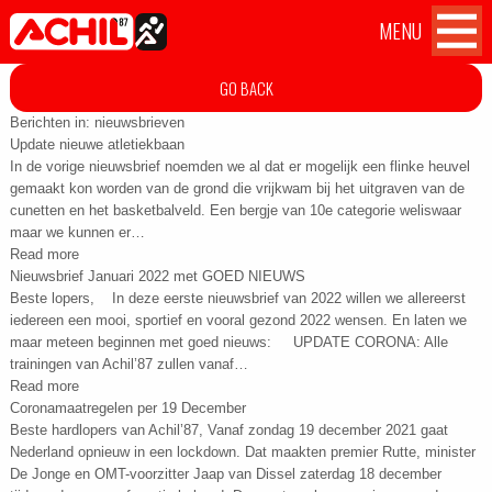
MENU
Atletiekvereniging Achil
Achil
Home
OVER ACHIL
GO BACK
'87 Hilvarenbeek
op
Facebook
Berichten in:
nieuwsbrieven
WEDSTRIJDEN
Update nieuwe atletiekbaan
In de vorige nieuwsbrief noemden we al dat er mogelijk een flinke heuvel
gemaakt kon worden van de grond die vrijkwam bij het uitgraven van de
TILBURG TEN MILES CHALLENGE
cunetten en het basketbalveld. Een bergje van 10e categorie weliswaar
maar we kunnen er…
Read more
TRAININGEN
Nieuwsbrief Januari 2022 met GOED NIEUWS
Beste lopers, In deze eerste nieuwsbrief van 2022 willen we allereerst
AANMELDEN
iedereen een mooi, sportief en vooral gezond 2022 wensen. En laten we
maar meteen beginnen met goed nieuws: UPDATE CORONA: Alle
trainingen van Achil’87 zullen vanaf…
CONTACT
Read more
Coronamaatregelen per 19 December
Beste hardlopers van Achil’87, Vanaf zondag 19 december 2021 gaat
Nederland opnieuw in een lockdown. Dat maakten premier Rutte, minister
De Jonge en OMT-voorzitter Jaap van Dissel zaterdag 18 december