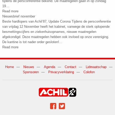
tijdens de persconferentie bekend. De maatregelen gaan in op zondag
19…
Read more
Nieuwsbrief november
Beste hardlopers van Achil’87, Update Corona Tijdens de persconferentie
van vrijdag 12 November heeft het kabinet, vanwege de sterk oplopende
besmettingscijfers en ziekenhuisopnames, nieuwe maatregelen
afgekondigd. Deze maatregelen hebben ook invloed op onze vereniging.
De kantine is tot nader order gesloten!…
Read more
Home
Nieuws
Agenda
Contact
Lidmaatschap
Sponsoren
Privacyverklaring
Colofon
Achil op social media
Facebook
Twitter