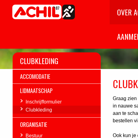
Home
OVER A
Atletiekvereniging Achil '87
Hilvarenbeek
AANME
CLUBKLEDING
ACCOMODATIE
CLUBK
LIDMAATSCHAP
Graag zien 
Inschrijfformulier
in nauwe sa
Clubkleding
aan te scha
bestellen v
ORGANISATIE
Ook kun je 
Bestuur