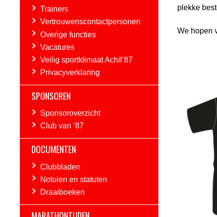
plekke best
Trainers
Vertrouwenscontactpersonen
We hopen v
Overige functies
Vacatures
Veilig sportklimaat Achil’87
Privacyverklaring
SPONSOREN
Sponsoroverzicht
Club van ’87
DOCUMENTEN
Clubbladen
Notulen en statuten
Draaiboeken
MARATHONTIJDEN