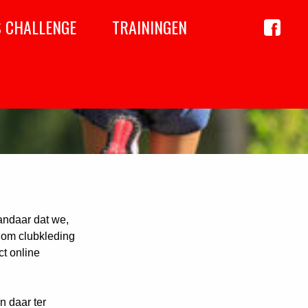
S CHALLENGE
TRAININGEN
Achil
op
Faceboo
Vandaar dat we,
 om clubkleding
ct online
n daar ter