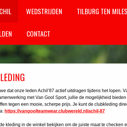
CHIL
WEDSTRIJDEN
TILBURG TEN MILE
LDEN
CONTACT
LEDING
we dat onze leden Achil’87 actief uitdragen tijdens het lopen. 
menwerking met Van Gool Sport, jullie de mogelijkheid bieden
ffen tegen een mooie, scherpe prijs. Je kunt de clubkleding dire
ia:
https://vangoolteamwear.clubwereld.nl/achil-87
de kleding in de winkel bekijken om de juiste maat te checken e