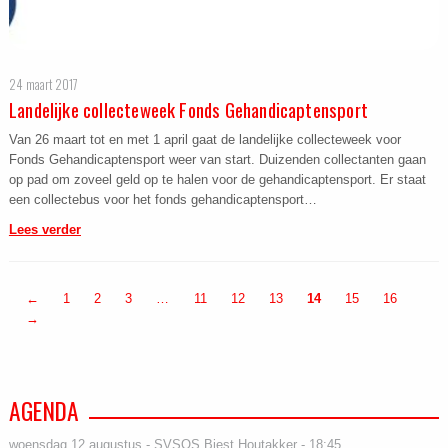
24 maart 2017
Landelijke collecteweek Fonds Gehandicaptensport
Van 26 maart tot en met 1 april gaat de landelijke collecteweek voor
Fonds Gehandicaptensport weer van start. Duizenden collectanten gaan
op pad om zoveel geld op te halen voor de gehandicaptensport. Er staat
een collectebus voor het fonds gehandicaptensport…
Lees verder
←
1
2
3
…
11
12
13
14
15
16
→
AGENDA
woensdag 12 augustus - SVSOS Biest Houtakker - 18:45